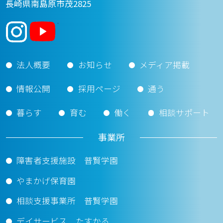
長崎県南島原市茂2825
法人概要
お知らせ
メディア掲載
情報公開
採用ページ
通う
暮らす
育む
働く
相談サポート
事業所
障害者支援施設 普賢学園
やまかげ保育園
相談支援事業所 普賢学園
デイサービス たすかる